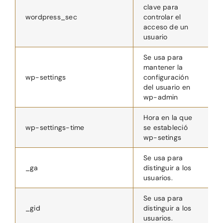
clave para
wordpress_sec
controlar el
S
acceso de un
usuario
Se usa para
mantener la
wp-settings
configuración
1
del usuario en
wp-admin
Hora en la que
wp-settings-time
se estableció
1
wp-setings
Se usa para
_ga
distinguir a los
2
usuarios.
Se usa para
_gid
distinguir a los
1
usuarios.