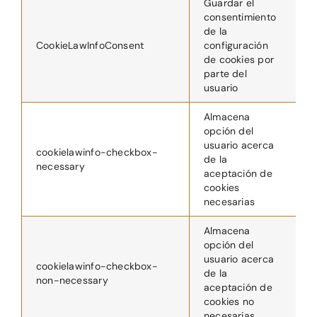
Guardar el
consentimiento
de la
CookieLawInfoConsent
configuración
1
de cookies por
parte del
usuario
Almacena
opción del
usuario acerca
cookielawinfo-checkbox-
de la
1
necessary
aceptación de
cookies
necesarias
Almacena
opción del
usuario acerca
cookielawinfo-checkbox-
de la
1
non-necessary
aceptación de
cookies no
necesarias