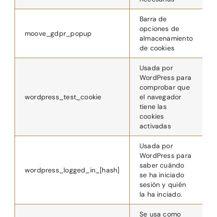
Barra de
opciones de
moove_gdpr_popup
1
almacenamiento
de cookies
Usada por
WordPress para
comprobar que
wordpress_test_cookie
el navegador
S
tiene las
cookies
activadas
Usada por
WordPress para
saber cuándo
wordpress_logged_in_[hash]
S
se ha iniciado
sesión y quién
la ha inciado.
Se usa como